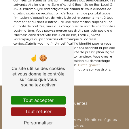
données collectées seront communiquées aux seuls destinataires
suivants: Atelier d'anna Zone d'Activité Bos 4 Za de Bos, Local G,
33290 Parempuyre contact@atelier-danna.fr. Vous disposez de
droits d’accès, de rectification, d’effacement, de portabilité, de
limitation, d’opposition, de retrait de votre consentement à tout
moment et du droit d’introduire une réclamation auprès d’une
autorité de contrôle, ainsi que d’organiser le sort de vos données
post-mortem. Vous pouvez exercer ces droits par voie postale à
l'adresse Zone d'Activité Bos 4 Za de Bos, Local G, 33290
Parempuyre ou par courrier électronique à l'adresse
contact@atelier-danna.fr. Un justificatif d'identité pourra vous
être demandé. Nous conservons vos données pendant la période
de prise de contact puis pendant la durée de prescription légale
aux fins probatoires et de gestion des contentieux. Vous avez le
droit de vous inscrire sur la liste d'opposition au démarchage
téléphonique, disponible à cette adresse:
Bloctel.gouv.fr
.
Ce site utilise des cookies
Consultez le site cnil.fr pour plus d’informations sur vos droits.
et vous donne le contrôle
sur ceux que vous
souhaitez activer
Tout accepter
Recherches fréquentes
Tout refuser
©
Vistalid
- 2026 - Tous droits réservés -
Mentions légales
-
Personnaliser
Gestion des cookies