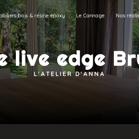
obiliers bois & résine époxy
Le Cannage
Nos réali
e live edge B
L'ATELIER D'ANNA