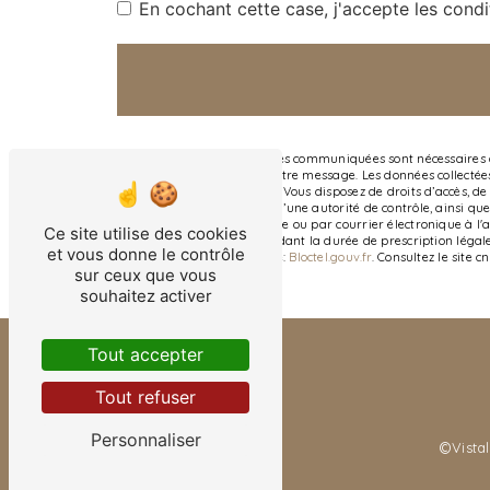
En cochant cette case, j'accepte les condi
** Les données personnelles communiquées sont nécessaires aux
seul but de répondre à votre message. Les données collectée
contact@atelier-danna.fr. Vous disposez de droits d’accès, de 
une réclamation auprès d’une autorité de contrôle, ainsi que 
Local G, 33290 Parempuyre ou par courrier électronique à l'
Ce site utilise des cookies
prise de contact puis pendant la durée de prescription légale
et vous donne le contrôle
disponible à cette adresse:
Bloctel.gouv.fr
. Consultez le site c
sur ceux que vous
souhaitez activer
Tout accepter
Tout refuser
Personnaliser
©
Vistal