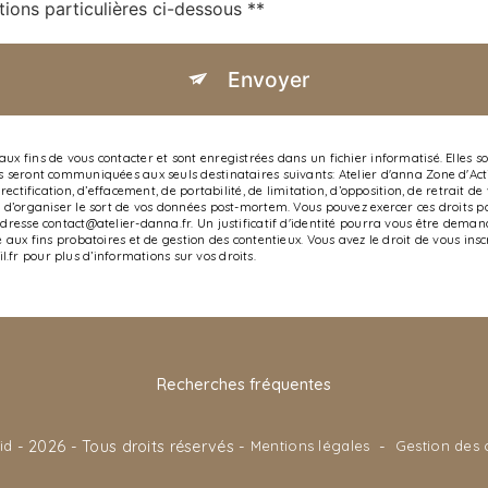
tions particulières ci-dessous **
Envoyer
 fins de vous contacter et sont enregistrées dans un fichier informatisé. Elles son
s seront communiquées aux seuls destinataires suivants: Atelier d'anna Zone d'Act
rectification, d’effacement, de portabilité, de limitation, d’opposition, de retrait
d’organiser le sort de vos données post-mortem. Vous pouvez exercer ces droits par
adresse contact@atelier-danna.fr. Un justificatif d'identité pourra vous être dem
 aux fins probatoires et de gestion des contentieux. Vous avez le droit de vous ins
nil.fr pour plus d’informations sur vos droits.
Recherches fréquentes
id
- 2026 - Tous droits réservés -
Mentions légales
-
Gestion des 