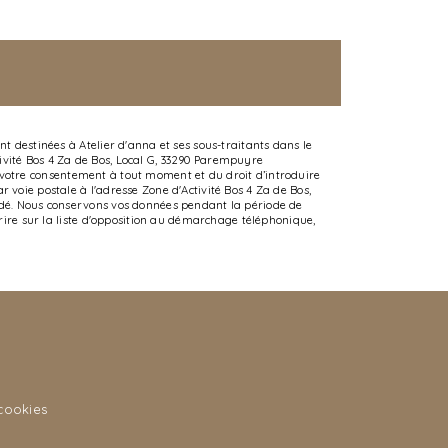
t destinées à Atelier d'anna et ses sous-traitants dans le
ivité Bos 4 Za de Bos, Local G, 33290 Parempuyre
 de votre consentement à tout moment et du droit d’introduire
 voie postale à l'adresse Zone d'Activité Bos 4 Za de Bos,
andé. Nous conservons vos données pendant la période de
crire sur la liste d'opposition au démarchage téléphonique,
cookies