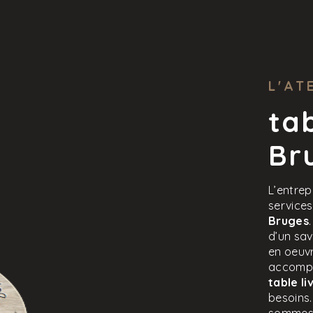
L'AT
tab
Br
L’entrep
service
Bruges
d’un sav
en oeuvr
accompa
table l
besoins.