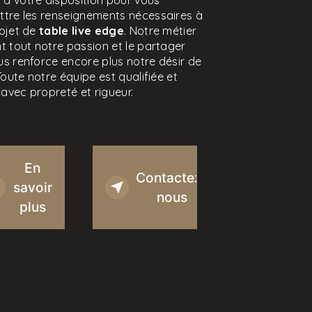
à votre disposition pour vous
ttre les renseignements nécessaires à
rojet de
table live edge
. Notre métier
t tout notre passion et le partager
s renforce encore plus notre désir de
 Toute notre équipe est qualifiée et
e avec propreté et rigueur.
En
Contactez-
savoir
nous
plus