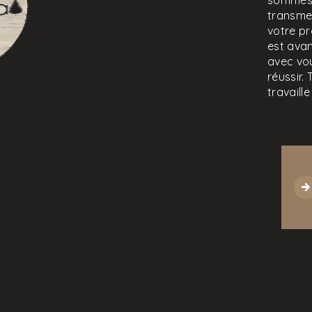
sommes 
transme
votre p
est avan
avec vou
réussir.
travaill