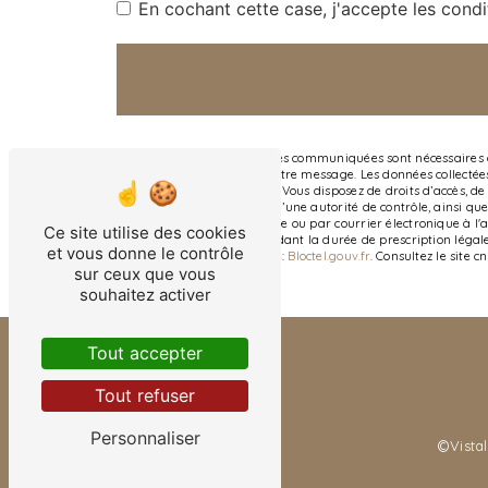
En cochant cette case, j'accepte les condi
** Les données personnelles communiquées sont nécessaires aux
seul but de répondre à votre message. Les données collectée
contact@atelier-danna.fr. Vous disposez de droits d’accès, de 
une réclamation auprès d’une autorité de contrôle, ainsi que 
Local G, 33290 Parempuyre ou par courrier électronique à l'
Ce site utilise des cookies
prise de contact puis pendant la durée de prescription légale
et vous donne le contrôle
disponible à cette adresse:
Bloctel.gouv.fr
. Consultez le site c
sur ceux que vous
souhaitez activer
Tout accepter
Tout refuser
Personnaliser
©
Vistal