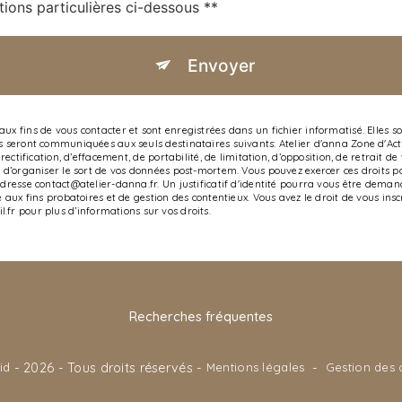
tions particulières ci-dessous **
Envoyer
 fins de vous contacter et sont enregistrées dans un fichier informatisé. Elles son
s seront communiquées aux seuls destinataires suivants: Atelier d'anna Zone d'Act
rectification, d’effacement, de portabilité, de limitation, d’opposition, de retrait
d’organiser le sort de vos données post-mortem. Vous pouvez exercer ces droits par
adresse contact@atelier-danna.fr. Un justificatif d'identité pourra vous être dem
 aux fins probatoires et de gestion des contentieux. Vous avez le droit de vous ins
nil.fr pour plus d’informations sur vos droits.
Recherches fréquentes
id
- 2026 - Tous droits réservés -
Mentions légales
-
Gestion des 