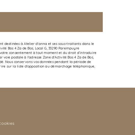
t destinées à Atelier d'anna et ses sous-traitants dans le
ivité Bos 4 Za de Bos, Local G, 33290 Parempuyre
 de votre consentement à tout moment et du droit d’introduire
 voie postale à l'adresse Zone d'Activité Bos 4 Za de Bos,
andé. Nous conservons vos données pendant la période de
crire sur la liste d'opposition au démarchage téléphonique,
cookies