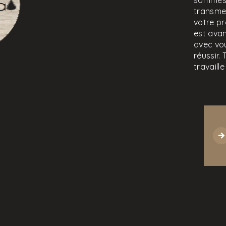
sommes 
transme
votre p
est avan
avec vou
réussir.
travaill