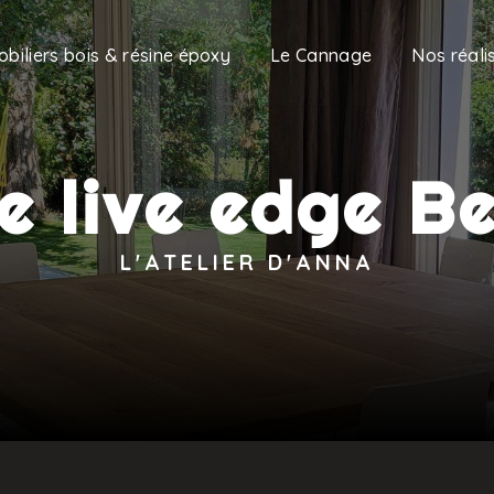
obiliers bois & résine époxy
Le Cannage
Nos réali
e live edge B
L'ATELIER D'ANNA