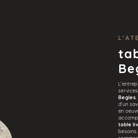
L'AT
tab
Be
L’entrep
service
Begles
.
d’un sav
en oeuvr
accompa
table l
besoins.