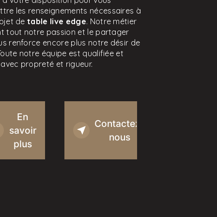
à votre disposition pour vous
ttre les renseignements nécessaires à
rojet de
table live edge
. Notre métier
t tout notre passion et le partager
s renforce encore plus notre désir de
 Toute notre équipe est qualifiée et
e avec propreté et rigueur.
En
Contactez-
savoir
nous
plus