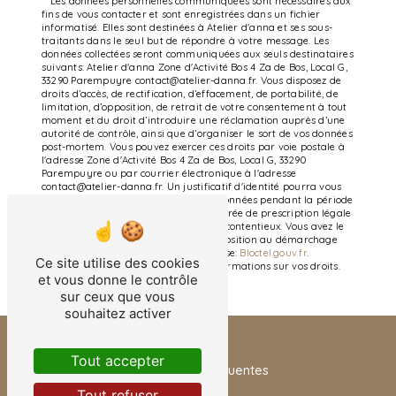
** Les données personnelles communiquées sont nécessaires aux
fins de vous contacter et sont enregistrées dans un fichier
informatisé. Elles sont destinées à Atelier d'anna et ses sous-
traitants dans le seul but de répondre à votre message. Les
données collectées seront communiquées aux seuls destinataires
suivants: Atelier d'anna Zone d'Activité Bos 4 Za de Bos, Local G,
33290 Parempuyre contact@atelier-danna.fr. Vous disposez de
droits d’accès, de rectification, d’effacement, de portabilité, de
limitation, d’opposition, de retrait de votre consentement à tout
moment et du droit d’introduire une réclamation auprès d’une
autorité de contrôle, ainsi que d’organiser le sort de vos données
post-mortem. Vous pouvez exercer ces droits par voie postale à
l'adresse Zone d'Activité Bos 4 Za de Bos, Local G, 33290
Parempuyre ou par courrier électronique à l'adresse
contact@atelier-danna.fr. Un justificatif d'identité pourra vous
être demandé. Nous conservons vos données pendant la période
de prise de contact puis pendant la durée de prescription légale
aux fins probatoires et de gestion des contentieux. Vous avez le
droit de vous inscrire sur la liste d'opposition au démarchage
téléphonique, disponible à cette adresse:
Bloctel.gouv.fr
.
Ce site utilise des cookies
Consultez le site cnil.fr pour plus d’informations sur vos droits.
et vous donne le contrôle
sur ceux que vous
souhaitez activer
Tout accepter
Recherches fréquentes
Tout refuser