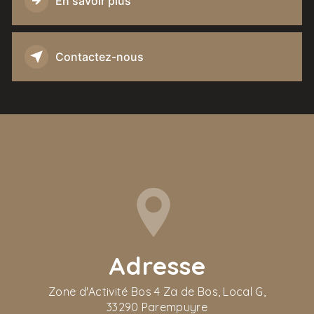
En savoir plus
Contactez-nous
Adresse
Zone d'Activité Bos 4 Za de Bos, Local G,
33290 Parempuyre