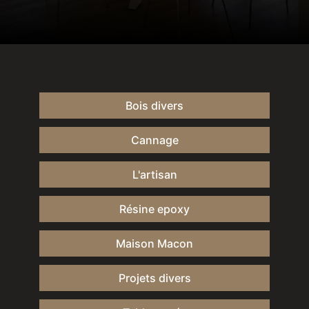
Bois divers
Cannage
L'artisan
Résine epoxy
Maison Macon
Projets divers