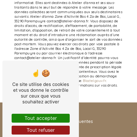
informatisé. Elles sont destinées à Atelier d'anna et ses sous-
traitants dans le seul but de répondre à votre message. Les
données collectées seront communiquées aux seuls destinataires
suivants: Atelier d'anna Zone d'Activité Bos 4 Za de Bos, Local G,
33290 Parempuyre contact@atelier-danna.fr. Vous disposez de
droits d’accès, de rectification, d’effacement, de portabilité, de
limitation, d’opposition, de retrait de votre consentement à tout
moment et du droit d’introduire une réclamation auprès d’une
autorité de contrôle, ainsi que d’organiser le sort de vos données
post-mortem. Vous pouvez exercer ces droits par voie postale à
l'adresse Zone d'Activité Bos 4 Za de Bos, Local G, 33290
Parempuyre ou par courrier électronique à l'adresse
contact@atelier-danna.fr. Un justificatif d'identité pourra vous
être demandé. Nous conservons vos données pendant la période
de prise de contact puis pendant la durée de prescription légale
aux fins probatoires et de gestion des contentieux. Vous avez le
droit de vous inscrire sur la liste d'opposition au démarchage
téléphonique, disponible à cette adresse:
Bloctel.gouv.fr
.
Ce site utilise des cookies
Consultez le site cnil.fr pour plus d’informations sur vos droits.
et vous donne le contrôle
sur ceux que vous
souhaitez activer
Tout accepter
Recherches fréquentes
Tout refuser