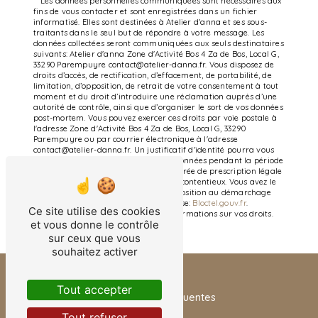
** Les données personnelles communiquées sont nécessaires aux
fins de vous contacter et sont enregistrées dans un fichier
informatisé. Elles sont destinées à Atelier d'anna et ses sous-
traitants dans le seul but de répondre à votre message. Les
données collectées seront communiquées aux seuls destinataires
suivants: Atelier d'anna Zone d'Activité Bos 4 Za de Bos, Local G,
33290 Parempuyre contact@atelier-danna.fr. Vous disposez de
droits d’accès, de rectification, d’effacement, de portabilité, de
limitation, d’opposition, de retrait de votre consentement à tout
moment et du droit d’introduire une réclamation auprès d’une
autorité de contrôle, ainsi que d’organiser le sort de vos données
post-mortem. Vous pouvez exercer ces droits par voie postale à
l'adresse Zone d'Activité Bos 4 Za de Bos, Local G, 33290
Parempuyre ou par courrier électronique à l'adresse
contact@atelier-danna.fr. Un justificatif d'identité pourra vous
être demandé. Nous conservons vos données pendant la période
de prise de contact puis pendant la durée de prescription légale
aux fins probatoires et de gestion des contentieux. Vous avez le
droit de vous inscrire sur la liste d'opposition au démarchage
téléphonique, disponible à cette adresse:
Bloctel.gouv.fr
.
Ce site utilise des cookies
Consultez le site cnil.fr pour plus d’informations sur vos droits.
et vous donne le contrôle
sur ceux que vous
souhaitez activer
Tout accepter
Recherches fréquentes
Tout refuser