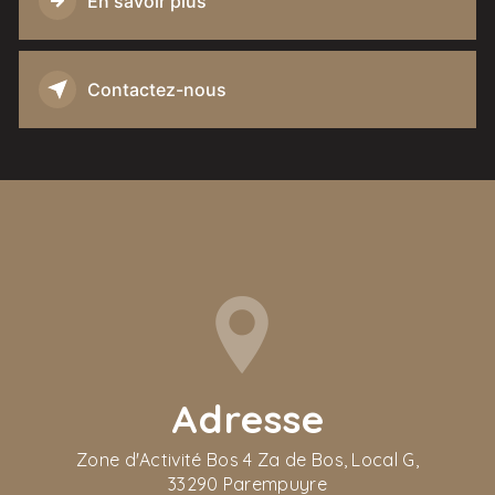
En savoir plus
Contactez-nous
Adresse
Zone d'Activité Bos 4 Za de Bos, Local G,
33290 Parempuyre