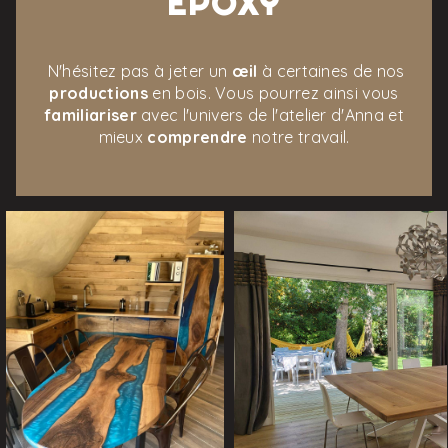
ÉPOXY
N'hésitez pas à jeter un
œil
à certaines de nos
productions
en bois. Vous pourrez ainsi vous
familiariser
avec l'univers de l'atelier d'Anna et
mieux
comprendre
notre travail.