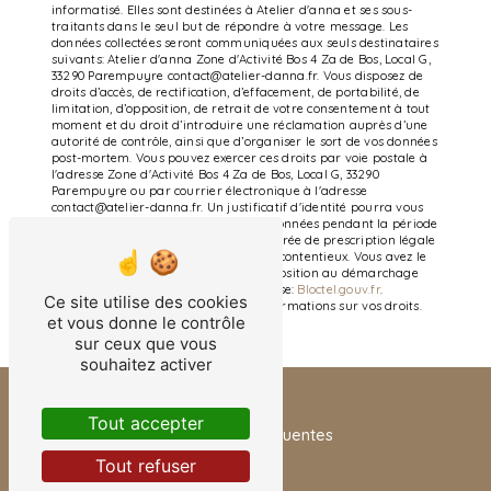
informatisé. Elles sont destinées à Atelier d'anna et ses sous-
traitants dans le seul but de répondre à votre message. Les
données collectées seront communiquées aux seuls destinataires
suivants: Atelier d'anna Zone d'Activité Bos 4 Za de Bos, Local G,
33290 Parempuyre contact@atelier-danna.fr. Vous disposez de
droits d’accès, de rectification, d’effacement, de portabilité, de
limitation, d’opposition, de retrait de votre consentement à tout
moment et du droit d’introduire une réclamation auprès d’une
autorité de contrôle, ainsi que d’organiser le sort de vos données
post-mortem. Vous pouvez exercer ces droits par voie postale à
l'adresse Zone d'Activité Bos 4 Za de Bos, Local G, 33290
Parempuyre ou par courrier électronique à l'adresse
contact@atelier-danna.fr. Un justificatif d'identité pourra vous
être demandé. Nous conservons vos données pendant la période
de prise de contact puis pendant la durée de prescription légale
aux fins probatoires et de gestion des contentieux. Vous avez le
droit de vous inscrire sur la liste d'opposition au démarchage
téléphonique, disponible à cette adresse:
Bloctel.gouv.fr
.
Ce site utilise des cookies
Consultez le site cnil.fr pour plus d’informations sur vos droits.
et vous donne le contrôle
sur ceux que vous
souhaitez activer
Tout accepter
Recherches fréquentes
Tout refuser